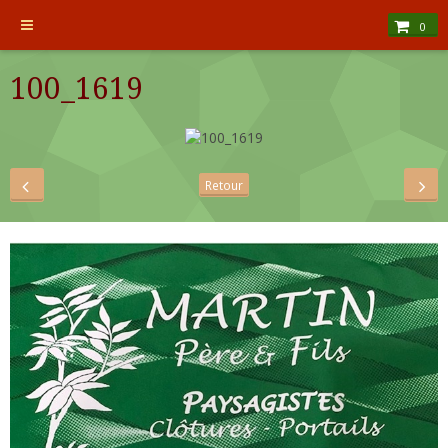
0
100_1619
Retour